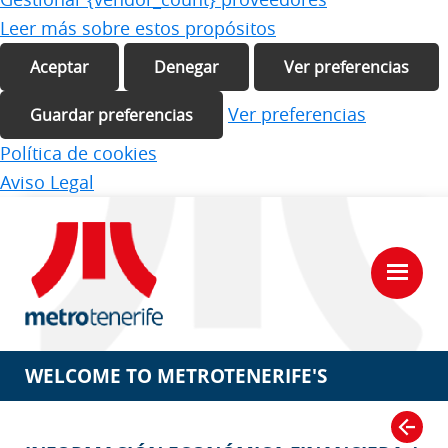
Leer más sobre estos propósitos
Aceptar
Denegar
Ver preferencias
Ver preferencias
Guardar preferencias
Política de cookies
Aviso Legal
Saltar
Saltar
al
a
contenido
la
principal
barra
lateral
Portal
del
principal
Inversor
WELCOME TO METROTENERIFE'S
INVESTOR PORTAL
VOLVER