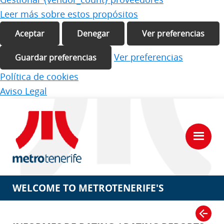
Leer más sobre estos propósitos
Aceptar
Denegar
Ver preferencias
Ver preferencias
Guardar preferencias
Política de cookies
Aviso Legal
Saltar
Saltar
al
a
contenido
la
principal
barra
lateral
Portal
del
principal
Inversor
WELCOME TO METROTENERIFE'S
INVESTOR PORTAL
VOLVER